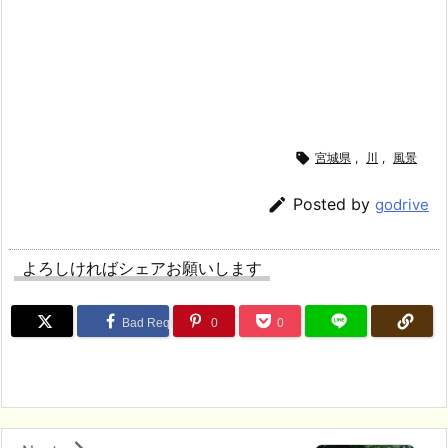

宮城県
,
川
,
風景

Posted by
godrive
よろしければシェアお願いします
Bad Request
0
0