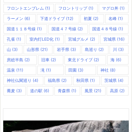
フロントエンブレム
(1)
フロントリップ
(1)
マグロ丼
(1)
ラーメン
(6)
下道ドライブ
(12)
初夏
(2)
名峰
(1)
国道１１８号線
(1)
国道４７号線
(2)
国道４８号線
(1)
孔雀
(1)
室内灯LED化
(1)
宮城グルメ
(2)
宮城県
(16)
山
(3)
山形県
(21)
岩手県
(3)
島巡り
(2)
川
(3)
房総半島
(2)
旧車
(2)
東北ドライブ
(2)
海
(6)
温泉
(11)
滝
(1)
田園
(3)
神社
(8)
神社仏閣巡り
(4)
福島県
(2)
秋田県
(1)
茨城県
(4)
蕎麦
(3)
道の駅
(6)
青森県
(1)
風景
(21)
高原
(2)