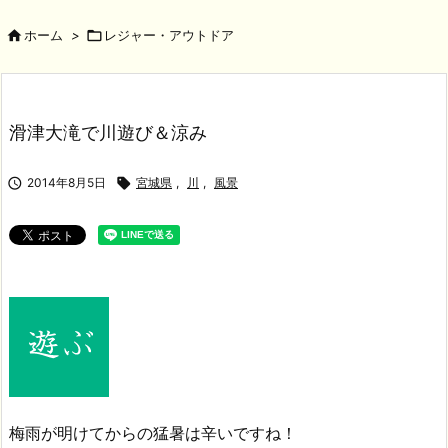

ホーム
>

レジャー・アウトドア
滑津大滝で川遊び＆涼み

2014年8月5日

宮城県
,
川
,
風景
梅雨が明けてからの猛暑は辛いですね！