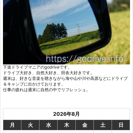
下道ドライブマニアのgodriveです。
ドライブ大好き、自然大好き、田舎大好きです。
週末は、好きな音楽を聴きながら海や山や川や高原などにドライブ
＆キャンプに出かけております。
仕事の疲れは週末に自然の中でリフレッシュ。
2026年8月
月
火
水
木
金
土
日