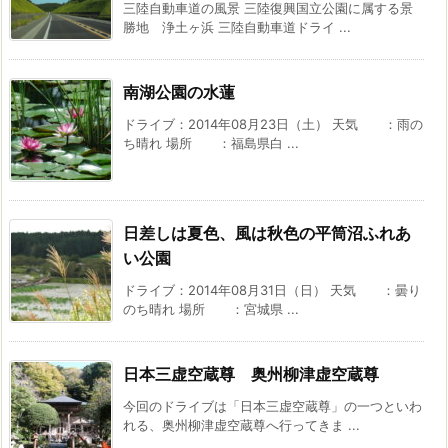
三陸自動車道の風景 三陸復興国立公園に属する景
勝地 浄土ヶ浜 三陸自動車道ドライ ...
南湖公園の水蓮
ドライブ：2014年08月23日（土） 天気 ：雨の
ち晴れ 場所 ：福島県白 ...
日差しは夏色、風は秋色の平筒沼ふれあ
い公園
ドライブ：2014年08月31日（日） 天気 ：曇り
のち晴れ 場所 ：宮城県 ...
日本三虚空蔵尊 奥州柳津虚空蔵尊
今回のドライブは「日本三虚空蔵尊」の一つといわ
れる、奥州柳津虚空蔵尊へ行ってきま ...