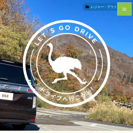


レジャー・アウトドア
レジャー・アウトドア


メニュ

サイド

前へ

次へ

検索