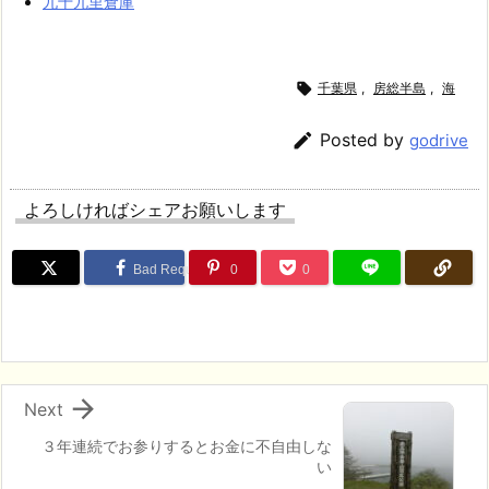
九十九里倉庫

千葉県
,
房総半島
,
海

Posted by
godrive
よろしければシェアお願いします
Bad Request
0
0

Next
３年連続でお参りするとお金に不自由しな
い