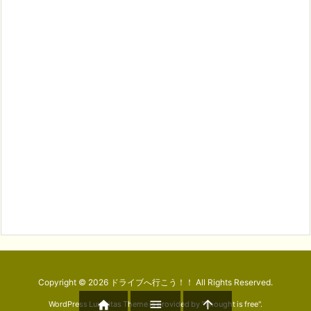
Copyright ©
2026
ドライブへ行こう！！
All Rights Reserved.



WordPress Luxeritas Theme is provided by "
Thought is free
".