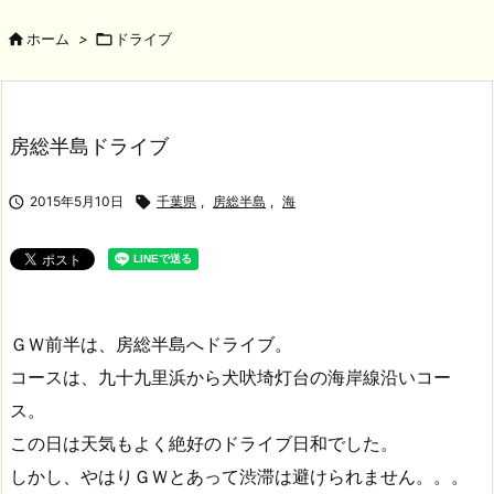

ホーム
>

ドライブ
房総半島ドライブ

2015年5月10日

千葉県
,
房総半島
,
海
ＧＷ前半は、房総半島へドライブ。
コースは、九十九里浜から犬吠埼灯台の海岸線沿いコー
ス。
この日は天気もよく絶好のドライブ日和でした。
しかし、やはりＧＷとあって渋滞は避けられません。。。