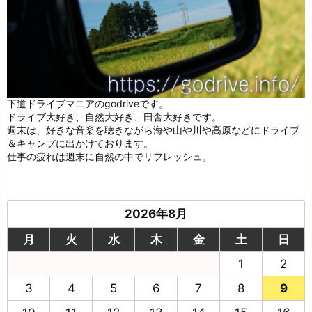
下道ドライブマニアのgodriveです。
ドライブ大好き、自然大好き、田舎大好きです。
週末は、好きな音楽を聴きながら海や山や川や高原などにドライブ
＆キャンプに出かけております。
仕事の疲れは週末に自然の中でリフレッシュ。
2026年8月
月
火
水
木
金
土
日
1
2
3
4
5
6
7
8
9