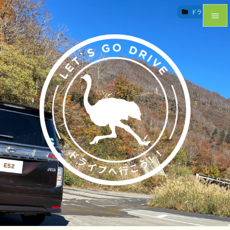


ドライブ
ドライブ


メニュ

サイド

前へ

次へ

検索