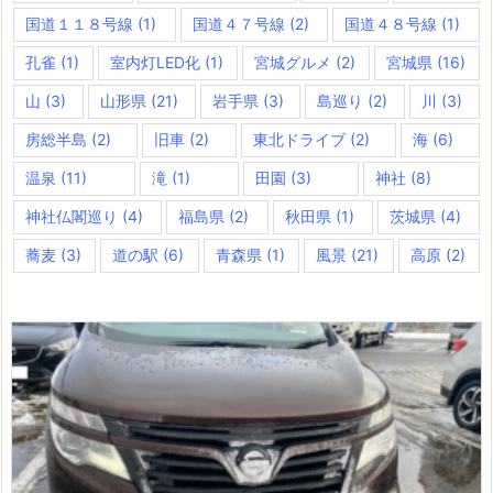
国道１１８号線
(1)
国道４７号線
(2)
国道４８号線
(1)
孔雀
(1)
室内灯LED化
(1)
宮城グルメ
(2)
宮城県
(16)
山
(3)
山形県
(21)
岩手県
(3)
島巡り
(2)
川
(3)
房総半島
(2)
旧車
(2)
東北ドライブ
(2)
海
(6)
温泉
(11)
滝
(1)
田園
(3)
神社
(8)
神社仏閣巡り
(4)
福島県
(2)
秋田県
(1)
茨城県
(4)
蕎麦
(3)
道の駅
(6)
青森県
(1)
風景
(21)
高原
(2)