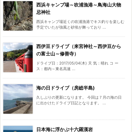
西浜キャンプ場～吹浦漁港～鳥海山大物
忌神社
西浜キャンプ場近くの吹浦漁港でキス釣りを楽しむ
予定でいたが強風と砂埃が舞っており ...
西伊豆ドライブ（来宮神社～西伊豆から
の富士山～修善寺）
ドライブ日：2017/05/04(木) 天 気：晴れ コ ー
ス：都内～東名高速 ...
海の日ドライブ（房総半島)
久しぶりの更新になります。 今回は７月の海の日
に出かけたドライブ日記となります。 ...
日本海に浮かぶ十六羅漢岩