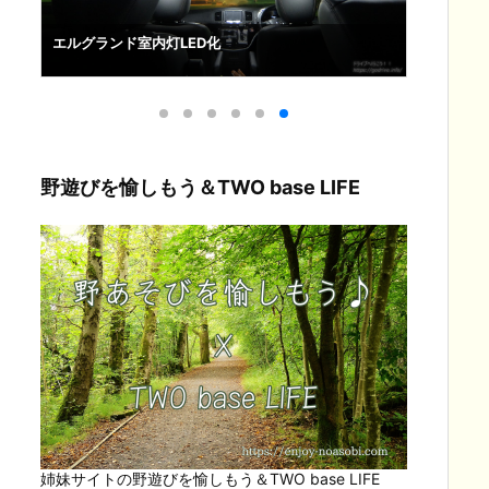
エルグランド室内灯LED化
エルグラ
野遊びを愉しもう＆TWO base LIFE
姉妹サイトの野遊びを愉しもう＆TWO base LIFE