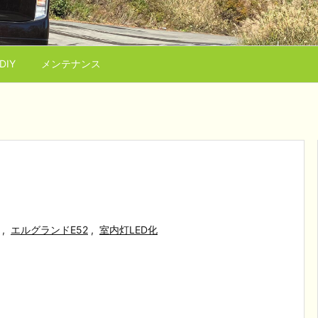
IY
メンテナンス
,
エルグランドE52
,
室内灯LED化