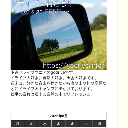
下道ドライブマニアのgodriveです。
ドライブ大好き、自然大好き、田舎大好きです。
週末は、好きな音楽を聴きながら海や山や川や高原な
どにドライブ＆キャンプに出かけております。
仕事の疲れは週末に自然の中でリフレッシュ。
2026年8月
月
火
水
木
金
土
日