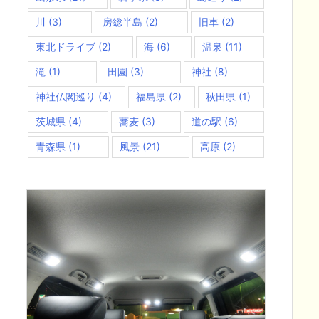
川
(3)
房総半島
(2)
旧車
(2)
東北ドライブ
(2)
海
(6)
温泉
(11)
滝
(1)
田園
(3)
神社
(8)
神社仏閣巡り
(4)
福島県
(2)
秋田県
(1)
茨城県
(4)
蕎麦
(3)
道の駅
(6)
青森県
(1)
風景
(21)
高原
(2)