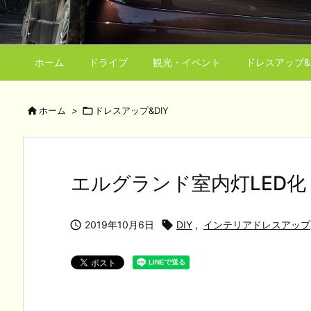
ホーム
ドライブ
観光・イベント
ドレスアップ&D

ホーム
>

ドレスアップ&DIY
エルグランド室内灯LED化

2019年10月6日

DIY
,
インテリアドレスアップ